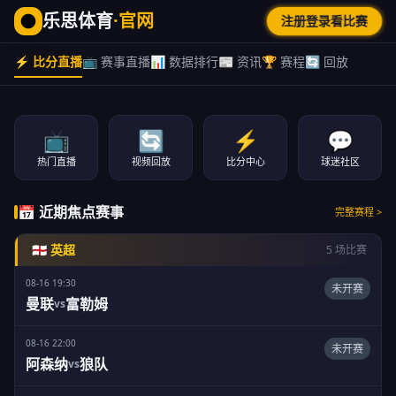
乐思体育
·官网
注册登录看比赛
⚡ 比分直播
📺 赛事直播
📊 数据排行
📰 资讯
🏆 赛程
🔄 回放
📺
🔄
⚡
💬
热门直播
视频回放
比分中心
球迷社区
📅 近期焦点赛事
完整赛程 >
热门社区
弹幕互动 球迷聚集地
🏴󠁧󠁢󠁥󠁮󠁧󠁿 英超
5 场比赛
官方正版
和百万球迷一起嗨聊实时比分，畅谈足坛热点
⚽ 全球足球赛事直播
08-16 19:30
未开赛
曼联
富勒姆
vs
英超·西甲·德甲·意甲·法甲·欧冠，高清免费看
立即下载APP
观看直播
立即下载APP
观看直播
立即下载APP
观看直播
08-16 22:00
未开赛
阿森纳
狼队
vs